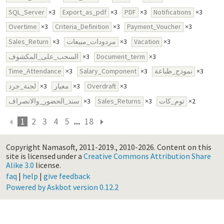
SQL_Server
×3
Export_as_pdf
×3
PDF
×3
Notifications
×3
Overtime
×3
Criteria_Definition
×3
Payment_Voucher
×3
Sales_Return
×3
مردودات_مبيعات
×3
Vacation
×3
السحب_على_المكشوف
×3
Document_term
×3
Time_Attendance
×3
Salary_Component
×3
نموذج_طباعة
×3
لجنة_جرد
×3
معيار
×3
Overdraft
×3
سند_الحضور_والانصراف
×3
Sales_Returns
×3
توم_كات
×2
1
2
3
4
5
18
Copyright Namasoft, 2011-2019., 2010-2026.
Content on this
site is licensed under a
Creative Commons Attribution Share
Alike 3.0
license.
faq
|
help
|
give feedback
Powered by Askbot version 0.12.2