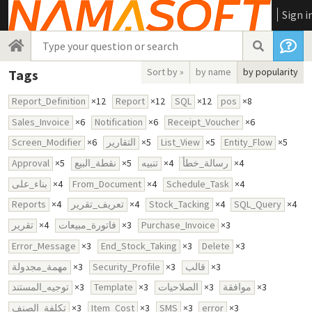
Sign i
Sort by »
by name
by popularity
Tags
Report_Definition
×12
Report
×12
SQL
×12
pos
×8
Sales_Invoice
×6
Notification
×6
Receipt_Voucher
×6
Screen_Modifier
×6
التقارير
×5
List_View
×5
Entity_Flow
×5
Approval
×5
نقطة_البيع
×5
تنبيه
×4
رسالة_خطأ
×4
بناء_على
×4
From_Document
×4
Schedule_Task
×4
Reports
×4
تعريف_تقرير
×4
Stock_Tacking
×4
SQL_Query
×4
تقرير
×4
فاتورة_مبيعات
×3
Purchase_Invoice
×3
Error_Message
×3
End_Stock_Taking
×3
Delete
×3
مهمة_مجدولة
×3
Security_Profile
×3
قالب
×3
توجيه_المستند
×3
Template
×3
الصلاحيات
×3
موافقة
×3
تكلفة_الصنف
×3
Item_Cost
×3
SMS
×3
error
×3