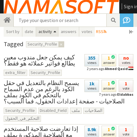
Sign i
Sort by
date
activity
answers
votes
RSS
Tagged
Security_Profile
×
كيف يمكن جعل مندوب معين
355
1
no
يطالع فواتير عملائه هو فقط؟
views
answer
votes
2 years ago
Ahmed Qasid
extra_filter
Security_Profile
يسمح النظام بالتعديل في حقل
1k
1
1
الكود بالرغم من عدم السماح
views
answer
vote
بالتحكم في الكود بملف
7 years ago
Eldabbas
الصلاحيات - صفحة إعدادات الحقول، فما السبب؟
Security_Profile
Disabled_Field
ملف
الصلاحيات
التحكم_في_الحقول
إذا تعارضت صلاحية المستخدم
8.9k
1
1
مع الصلاحية المذكورة بملف
views
answer
vote