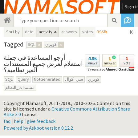
Sign i
Sort by
date
activity
answers
votes
RSS
Tagged
SQL
×
كويري
×
أرجو المساعدة في جملة
4.9k
1
1
استعلام لعرض جميع المستندات
views
answer
vote
الغير نظامية؟
8 years ago
Ahmed Qasid
SQL
Query
NotGenerated
سي_كوال
كويري
مستندات_النظام
Copyright Namasoft, 2011-2019., 2010-2026.
Content on this
site is licensed under a
Creative Commons Attribution Share
Alike 3.0
license.
faq
|
help
|
give feedback
Powered by Askbot version 0.12.2