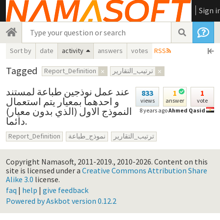
Sign i
Sort by
date
activity
answers
votes
RSS
Tagged
Report_Definition
×
ترتيب_التقارير
×
عند عمل نوذجين طباعة لمستند
833
1
1
و احدهما بمعيار يتم استعمال
views
answer
vote
النموذج الاول (الذي بدون معيار)
8 years ago
Ahmed Qasid
دائما.
Report_Definition
نموذج_طباعة
ترتيب_التقارير
Copyright Namasoft, 2011-2019., 2010-2026.
Content on this
site is licensed under a
Creative Commons Attribution Share
Alike 3.0
license.
faq
|
help
|
give feedback
Powered by Askbot version 0.12.2