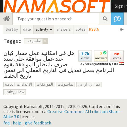
Sign i
Sort by
date
activity
answers
votes
RSS
Tagged
نماسوفت
×
هل فى امكانية عمل مسار كيان
1.7k
2
no
عند عمل موافقة على سند
views
answers
votes
صرف بانتظار الموافقة يقوم
3 years ago
Ahmed Qasid
البرنامج بعمل تعديل فى التاريخ الفعلى الى نفس
تاريخ الحفظ
نما_اي_ار_بي
نماسوفت
الموافقات
الاعدادات_العامة
Entity_Flow
Copyright Namasoft, 2011-2019., 2010-2026.
Content on this
site is licensed under a
Creative Commons Attribution Share
Alike 3.0
license.
faq
|
help
|
give feedback