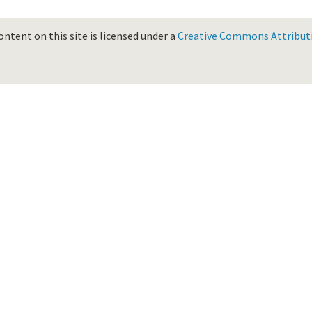
ontent on this site is licensed under a
Creative Commons Attributio