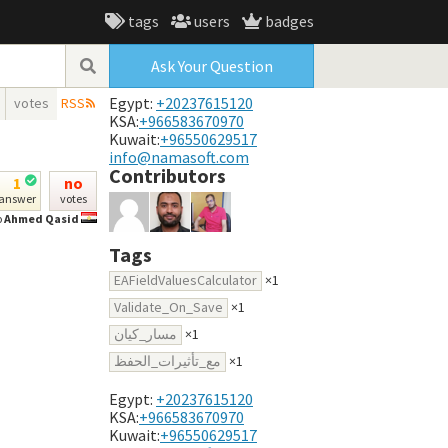
tags
users
badges
Ask Your Question
Egypt:
+20237615120
votes
RSS
KSA:
+966583670970
Kuwait:
+96550629517
info@namasoft.com
Contributors
1
no
answer
votes
o
Ahmed Qasid
Tags
EAFieldValuesCalculator
×1
Validate_On_Save
×1
مسار_كيان
×1
مع_تأثيرات_الحفظ
×1
Egypt:
+20237615120
KSA:
+966583670970
Kuwait:
+96550629517