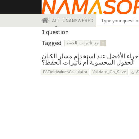
ALL
UNANSWERED
1
question
Tagged
مع_تأثيرات_الحفظ
×
ما هو الاجراء الأفضل عند استخدام مسار الكيان EAFieldValuesCalcul
الحقول المحسوبة أم تأثيرات الحفظ؟
EAFieldValuesCalculator
Validate_On_Save
يان