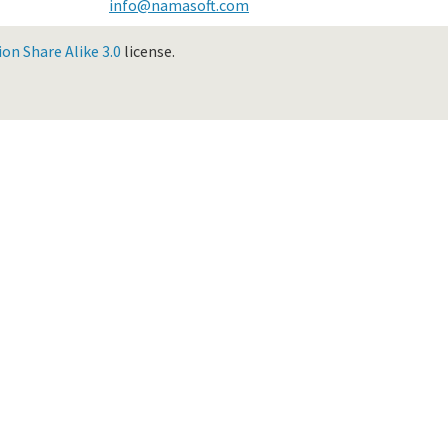
info@namasoft.com
n Share Alike 3.0
license.