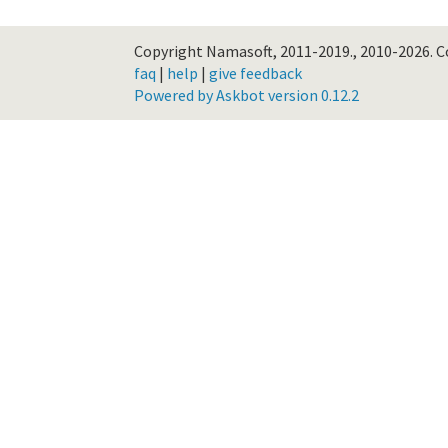
Copyright Namasoft, 2011-2019., 2010-2026.
C
faq
|
help
|
give feedback
Powered by Askbot version 0.12.2