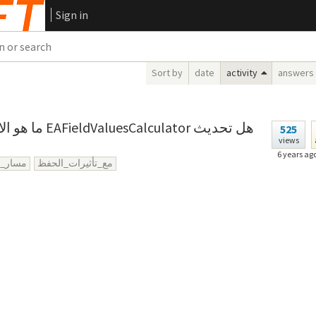
Sign in
Sort by
date
activity
answers
ator هل تحديث
525
views
6 years ag
مع_تأثيرات_الحفظ
مسار_ك