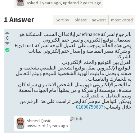
asked
2 years ago
,
updated
2 years ago
5.8k
1
Answer
Sort by
oldest
newest
most voted
بالرجوع لشركة efinance تم إبلاغنا أن السبب المشكلة هو
0
استعمال توقيع إلكتروني و ليس ختم إلكتروني
وفي هذه الحالة يتوجب على العميل التوجه لشركة EgyTrust
أو شركة مصر المقاصة و إصدار ختم إلكتروني ببيانات
الشركة
الفرق بين التوقيع والختم الإلكتروني
التوقيع الإلكتروني يمثل توقيع الشخص الطبيعي بشخصه و
صفته و يحمل ما يثبت الهوية الشخصية للموقع وبيتم التعامل
به للجمارك والتامينات .
أما الختم الإلكتروني فهو يمثل الشخص الاعتباري سواء كان
منشأة ، مؤسسة أو شركة و من يمثلها أمام الجهات المعنية
وبيتم التعامل به للضرائب.
ويمكن التواصل مع شركة ايجي تراست على هذا الرقم من
خلال واتساب:
01000759637
link
Ahmed Qasid
answered
2 years ago
5.8k