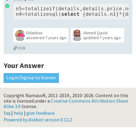
n5=totalizeif(details,details.price.net
n4=totalizesql(
select
 {details.n1}*{det
Eldabbas
Ahmed Qasid
answered
7 years ago
updated
7 years ago
9.1k
5.8k
link
Your Answer
Login/Signup to Answer
Copyright Namasoft, 2011-2019., 2010-2026.
Content on this
site is licensed under a
Creative Commons Attribution Share
Alike 3.0
license.
faq
|
help
|
give feedback
Powered by Askbot version 0.12.2