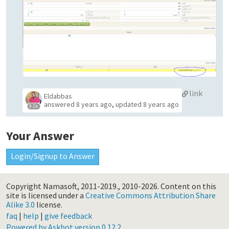
link
Eldabbas
answered
8 years ago
,
updated
8 years ago
9.1k
Your Answer
Login/Signup to Answer
Copyright Namasoft, 2011-2019., 2010-2026.
Content on this
site is licensed under a
Creative Commons Attribution Share
Alike 3.0
license.
faq
|
help
|
give feedback
Powered by Askbot version 0.12.2