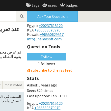
tags
users
badges
Ask Your Question
Egypt:
+20237615120
عند تعري
KSA:
+966583670970
Kuwait:
+96550629517
info@namasoft.com
Question Tools
تم عرض مجموع
يقوم النظام 
Follow
1 follower
subscribe to the rss feed
Stats
Asked:
5 years ago
t
most voted
Seen:
829 times
Last updated:
Jan 31 '21
السبب في ذلك 
صنف واحد"".
Egypt:
+20237615120
KSA:
+966583670970