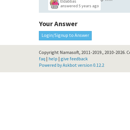
Eldabbas
answered
5 years ago
9.1k
Your Answer
Login/Signup to Answer
Copyright Namasoft, 2011-2019., 2010-2026.
C
faq
|
help
|
give feedback
Powered by Askbot version 0.12.2