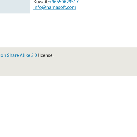
Kuwait:
+96550629517
info@namasoft.com
n Share Alike 3.0
license.